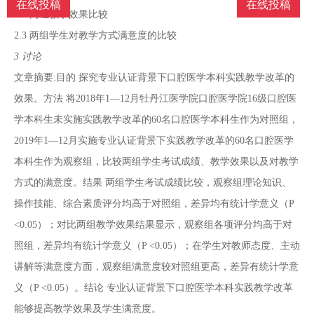
在线投稿
在线投稿
南
投
线
联
2.2 两组教学效果比较
2.3 两组学生对教学方式满意度的比较
稿
投
系
3 讨论
文章摘要:目的 探究专业认证背景下口腔医学本科实践教学改革的
稿
我
效果。方法 将2018年1—12月牡丹江医学院口腔医学院16级口腔医
学本科生未实施实践教学改革的60名口腔医学本科生作为对照组，
们
2019年1—12月实施专业认证背景下实践教学改革的60名口腔医学
本科生作为观察组，比较两组学生考试成绩、教学效果以及对教学
方式的满意度。结果 两组学生考试成绩比较，观察组理论知识、
操作技能、综合素质评分均高于对照组，差异均有统计学意义（P
<0.05）；对比两组教学效果结果显示，观察组各项评分均高于对
照组，差异均有统计学意义（P <0.05）；在学生对教师态度、主动
讲解等满意度方面，观察组满意度较对照组更高，差异有统计学意
义（P <0.05）。结论 专业认证背景下口腔医学本科实践教学改革
能够提高教学效果及学生满意度。