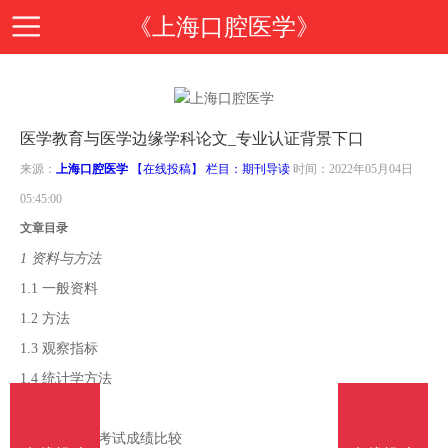
《上海口腔医学》
首
医学教育与医学边缘学科论文_专业认证背景下口
页
期
来源：
上海口腔医学
【在线投稿】 栏目：
期刊导读
时间：2022年05月04日
05:45:00
刊
期
文章目录
1 资料与方法
导
刊
投
1.1 一般资料
1.2 方法
读
介
稿
邮
1.3 观察指标
1.4 统计学方法
绍
指
箱
在
2 结果
2.1 两组学生考试成绩比较